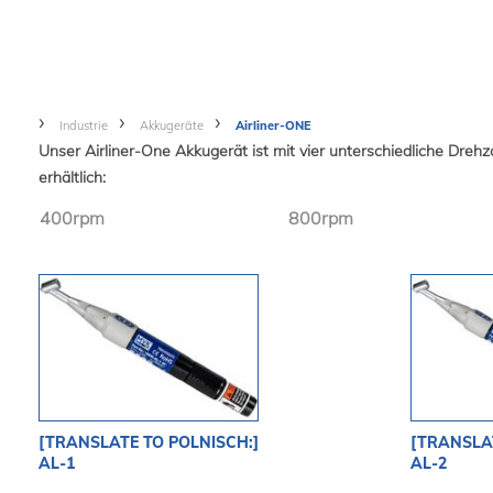
Industrie
Akkugeräte
Airliner-ONE
Unser Airliner-One Akkugerät ist mit vier unterschiedliche Drehz
erhältlich:
400rpm
800rpm
[TRANSLATE TO POLNISCH:]
[TRANSLAT
AL-1
AL-2