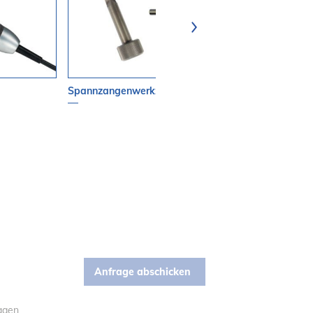
Spannzangenwerkzeuge
Spannzangen
ragen