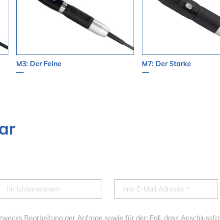
M3: Der Feine
M7: Der Starke
ar
n zwecks Bearbeitung der Anfrage sowie für den Fall, dass Anschlussf