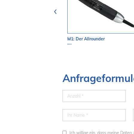
nnzangen
M1: Der Allrounder
Anfrageformul
Ich willige ein, dass meine Date