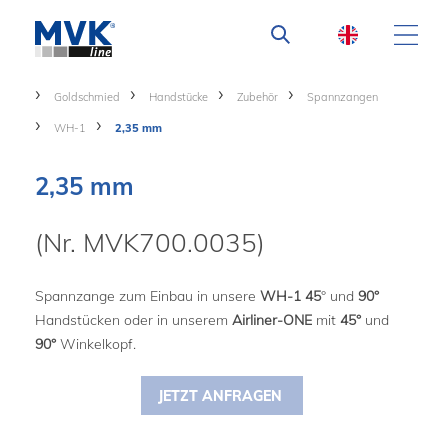
Goldschmied
Handstücke
Zubehör
Spannzangen
WH-1
2,35 mm
2,35 mm
(Nr. MVK700.0035)
Spannzange zum Einbau in unsere
WH-1 45
° und
90°
Handstücken oder in unserem
Airliner-ONE
mit
45°
und
90°
Winkelkopf.
JETZT ANFRAGEN