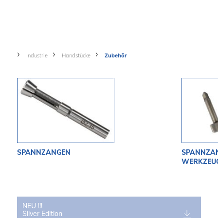
Industrie
Handstücke
Zubehör
SPANNZANGEN
SPANNZA
WERKZEU
NEU !!!
Silver Edition