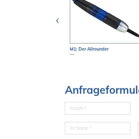
dyhalterung
M1: Der Allrounder
Anfrageformul