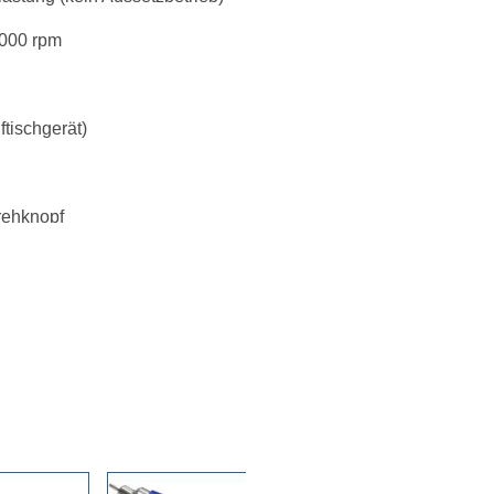
.000 rpm
tischgerät)
rehknopf