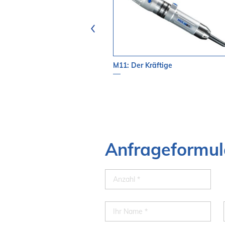
 = 6,35 mm
M11: Der Kräftige
Anfrageformul