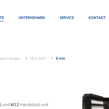
TE
UNTERNEHMEN
SERVICE
KONTAKT
Spannzangen
M11, M12
6 mm
1
und
M12
Handstück und