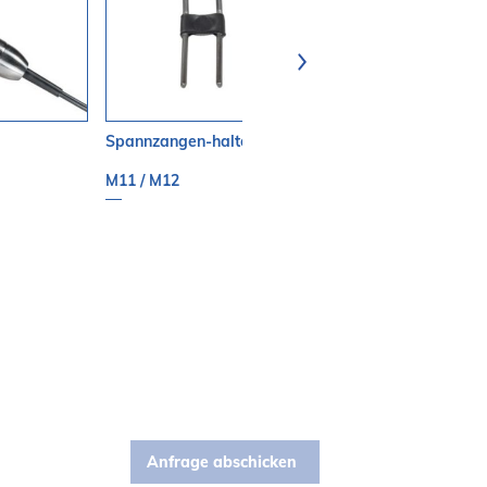
Spannzangen-haltewerkzeugset
2,35 mm
M11 / M12