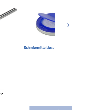
Schmiermitteldose
Spannzangensc