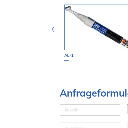
nnzangen
AL-1
Anfrageformul