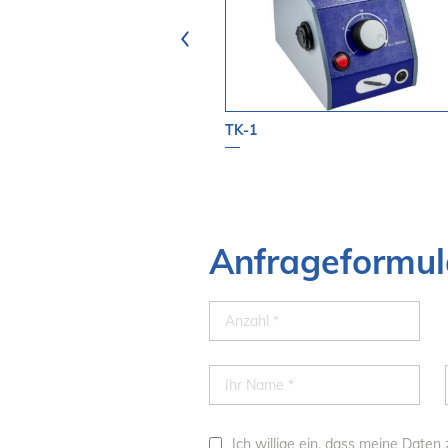
-M1 Set
TK-1
Anfrageformul
Ich willige ein, dass meine Date