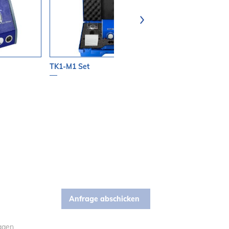
TK1-M1 Set
TK-1
ragen