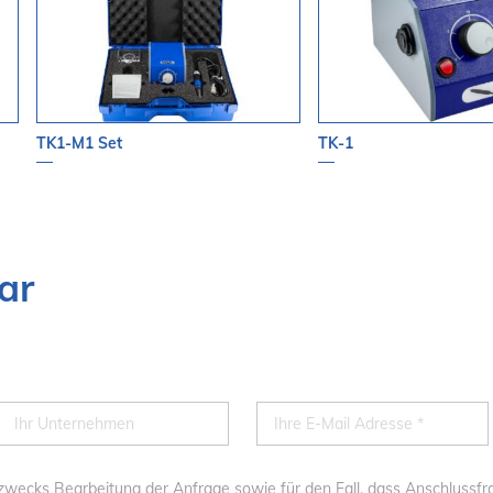
TK1-M1 Set
TK-1
ar
n zwecks Bearbeitung der Anfrage sowie für den Fall, dass Anschlussf