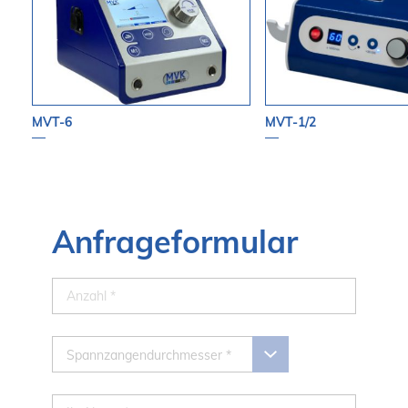
MVT-6
MVT-1/2
Anfrageformular
Spannzangendurchmesser *