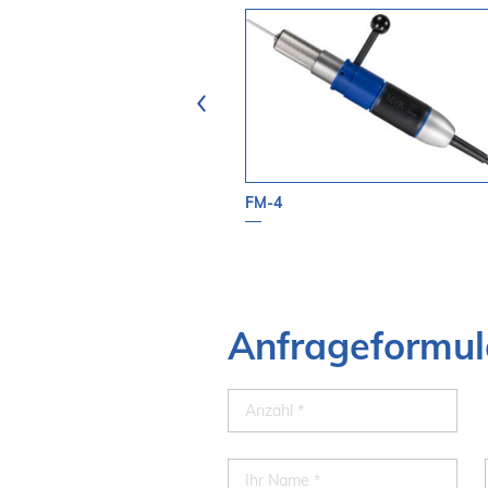
llelometer
FM-4
Anfrageformul