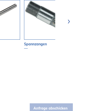
Spannzangen
Spannzangen