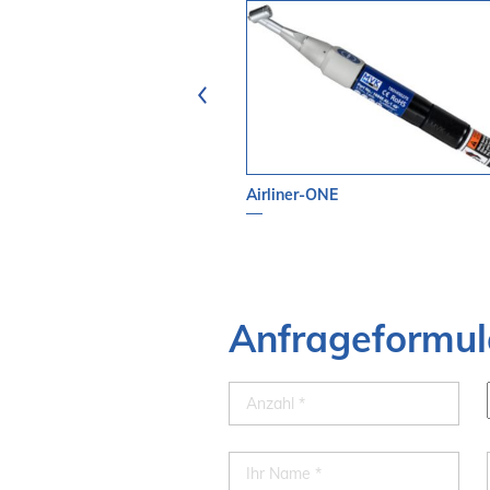
nnzangenwerkzeuge
Airliner-ONE
Anfrageformul