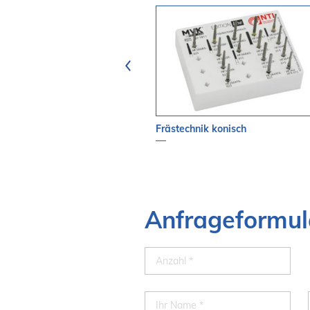
n
Frästechnik konisch
Anfrageformul